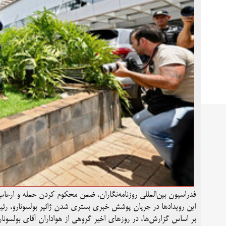
فدراسیون بین‌المللی روزنامه‌نگاران، ضمن محکوم کردن حمله و ارعاب خ
این رویدادها در جریان پوشش خبری بستری شدن ژائیر بولسونارو، رئی
بر اساس گزارش‌ها، در روزهای اخیر گروهی از هواداران آقای بولسونا