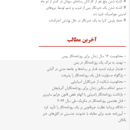
# کشته شدن پنج نفر از کارکنان رسانه‌ای سودان در کمتر از دو ماه
# کشته شدن یک خبرنگار پس از ضرب و شتم توسط نیروهای
امنیتی موزامبیک تایید شد
# حمله پلیس کنیا به یک خبرنگار در حال پوشش اعتراضات
آخرین مطالب
- محکومیت ۱۲ سال زندان برای روزنامه‌نگار روس
- تهدید به مرگ یک روزنامه‌نگار در یمن
- هشدار درباره تشدید فشار بر رسانه‌ها و جامعه مدنی در آلبانی
- پاراگوئه مسئولیت قتل یک روزنامه‌نگار را پذیرفت
- محکومیت شکایت از خبرنگاران اسپانیایی
- صدور احکام سنگین زندان برای روزنامه‌نگاران آذربایجان
- بازداشت روزنامه‌نگار زامبیایی با اتهام نقض قانون جرایم سایبری
- قتل هفتمین روزنامه‌نگار در مکزیک طی سال ۲۰۲۶
- دادگاه بریتانیا نظارت غیرقانونی بر یک روزنامه‌نگار را تأیید کرد
- آیین‌نامه جدید برای مقابله با خشونت جنسیتی در اتاق‌های خبر
بالکان