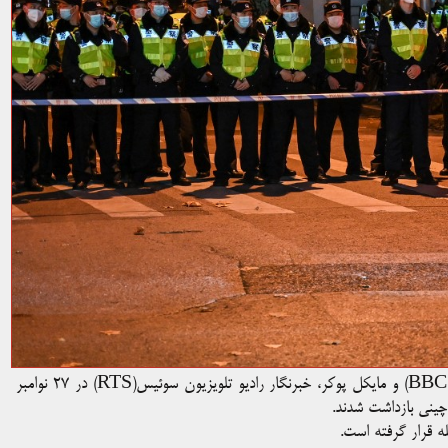
دو روزنامه‌نگار خارجی به نام‌های اد لارنس از شرکت پخش بریتانیا (BBC) و مایکل پوکر، خبرنگار رادیو تلویزیون سوئیس(RTS) در ۲۷ نوامبر
ینی بازداشت شدند.
 قرار گرفته است.