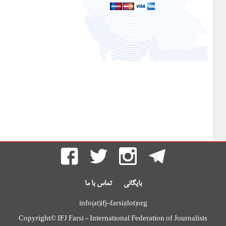
بایگانی
تماس با ما
info(at)ifj-farsi(dot)org
Copyright© IFJ Farsi - International Federation of Journalists