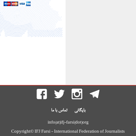
بایگانی
تماس با ما
info(at)ifj-farsi(dot)org
Copyright© IFJ Farsi - International Federation of Journalists