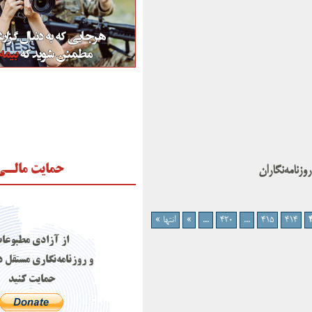
حمایت مالـی
نامه‌نگاران
414
415
...
420
...
»
انتها »
از آزادی مطبوعا
و روزنامه‌نگاری مستقل د
حمایت کنید