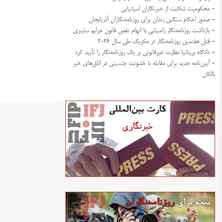
- محکومیت شکایت از خبرنگاران اسپانیایی
- صدور احکام سنگین زندان برای روزنامه‌نگاران آذربایجان
- بازداشت روزنامه‌نگار زامبیایی با اتهام نقض قانون جرایم سایبری
- قتل هفتمین روزنامه‌نگار در مکزیک طی سال ۲۰۲۶
- دادگاه بریتانیا نظارت غیرقانونی بر یک روزنامه‌نگار را تأیید کرد
- آیین‌نامه جدید برای مقابله با خشونت جنسیتی در اتاق‌های خبر
بالکان