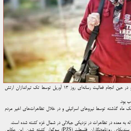
احمد ابو حسین عکاس خبری در جریان تظاهرات گسترده در غزه و در حین انجام فعالیت رسانه‌ای روز ۱۳ آوریل توسط تک تیراندازان ارتش
ک ماه گذشته توسط نیروهای اسرائیلی و در خلال تظاهرات‌های اخیر مردم
وله به معده در تظاهرات در نزدیکی جبلالی در شمال غزه کشته شده است.
فدراسیون بین‌المللی روزنامه‌نگاران(IFJ) همراه با عضو وابسته‌اش سندیکای روزنامه‌نگاران فلسطینی(PJS) سوگوار کشته شدن این عکاس