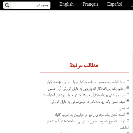
ی
Español
Français
English
مطالب مرتبط
# آسیا اقیانوسیه، دومین منطقه مرگبار جهان برای روزنامه‌نگاران
# ارعاب یک روزنامه‌نگار اندونزیایی به دلیل گزارش آزار جنسی
# ضرب و شتم روزنامه‌نگاران سریلانکا در جریان پوشش اعتراضات
# متهم شدن یک روزنامه‌نگار در تیمورشرقی به دلیل گزارش
تحقیقی
# کشته شدن یک مجری رادیو در فیلیپین به ضرب گلوله
# دولت کامبوج تصویب قانون دسترسی به اطلاعات را به تاخیر
انداخت