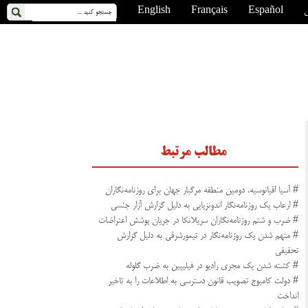
ی
Español
Français
English
مطالب مرتبط
# آسیا اقیانوسیه، دومین منطقه مرگبار جهان برای روزنامه‌نگاران
# ارعاب یک روزنامه‌نگار اندونزیایی به دلیل گزارش آزار جنسی
# ضرب و شتم روزنامه‌نگاران سریلانکا در جریان پوشش اعتراضات
# متهم شدن یک روزنامه‌نگار در تیمورشرقی به دلیل گزارش
تحقیقی
# کشته شدن یک مجری رادیو در فیلیپین به ضرب گلوله
# دولت کامبوج تصویب قانون دسترسی به اطلاعات را به تاخیر
انداخت