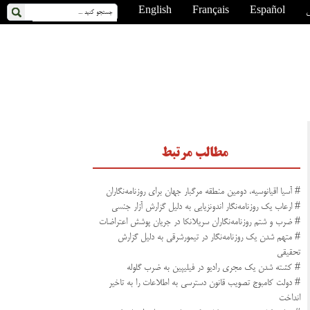
ی
Español
Français
English
مطالب مرتبط
# آسیا اقیانوسیه، دومین منطقه مرگبار جهان برای روزنامه‌نگاران
# ارعاب یک روزنامه‌نگار اندونزیایی به دلیل گزارش آزار جنسی
# ضرب و شتم روزنامه‌نگاران سریلانکا در جریان پوشش اعتراضات
# متهم شدن یک روزنامه‌نگار در تیمورشرقی به دلیل گزارش
تحقیقی
# کشته شدن یک مجری رادیو در فیلیپین به ضرب گلوله
# دولت کامبوج تصویب قانون دسترسی به اطلاعات را به تاخیر
انداخت