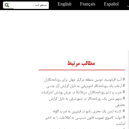
ی
Español
Français
English
مطالب مرتبط
# آسیا اقیانوسیه، دومین منطقه مرگبار جهان برای روزنامه‌نگاران
# ارعاب یک روزنامه‌نگار اندونزیایی به دلیل گزارش آزار جنسی
# ضرب و شتم روزنامه‌نگاران سریلانکا در جریان پوشش اعتراضات
# متهم شدن یک روزنامه‌نگار در تیمورشرقی به دلیل گزارش
تحقیقی
# کشته شدن یک مجری رادیو در فیلیپین به ضرب گلوله
# دولت کامبوج تصویب قانون دسترسی به اطلاعات را به تاخیر
انداخت