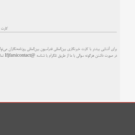
کارت ب
برای آشنایی بیشتر با کارت خبرنگاری بین‌المللی فدراسیون بین‌المللی روزنامه‌نگاران می‌توا
در صورت داشتن هرگونه سوالی با ما از طریق تلگرام با شناسه
@Ifjfarsicontact
تما