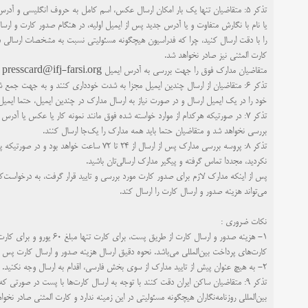
تذکر ۵:
متقاضیان تنها یک بار امکان ارسال عکس، اسم کامل به حروف انگلیسی و آدرس 
یا نام با نگارش متفاوت و یا آدرس جدید پس از ایمیل اولیه، در هنگام صدور کارت و ارسا
را با دقت ارسال کنید، ‌چرا که فدراسیون هیچگونه مسئولیتی نسبت به مشخصات ارسالی 
کارت المثنی نیز صادر نخواهد شد.
متقاضیان مدارک فوق را جهت بررسی به آدرس ایمیل
presscard@ifj-farsi.org
ا
تذکر ۶:
متقاضیان از ارسال چندین ایمیل مجزا به شدت خودداری کنند و به جهت جمع ش
خود را در یک ایمیل ارسال و در صورت نیاز به ارسال مدارک در چندین ایمیل، حتما ایمیل ارسالی او
تذکر ۷:
در صورتیکه هرکدام از موارد خواسته شده فوق مانند نمونه کار یا عکس یا آدرس و
بررسی نخواهد شد و متقاضیان حتما باید همه مدارک را یک‌جا ارسال کنند.
تذکر ۸:
پروسه بررسی مدارک پس از ارسال از ۲۴ تا ۷۲ ساعت خو
نکردید، مجددا تماس گرفته و پیگیر مدارک ارسالی‌تان باشید.
پس از اینکه مدارک لازم برای صدور کارت مورد بررسی و تایید قرار گرفت، به درخواست‌کن
می‌تواند هزینه صدور و ارسال کارت را ارسال کند.
نکات ضروری :
۱-
هزینه صدور و ارسال کارت از طریق پست، برای
کارت تنها
مبلغ ۶۰ یورو و برای
کارت
کارت‌های پرداخت بین‌المللی می‌باشد. نحوه دقیق ارسال هزینه صدور و ارسال کارت پس ا
۲-
به هیچ عنوان پیش از تایید مدارک از سوی بخش فارسی، اقدام به ارسال وجه نکنید.
تذکر ۹:
متقاضیان ساکن ایران دقت کنند با توجه به ارسال کارت‌ها با پست در صورتی که آ
بین‌المللی روزنامه‌نگاران هیچگونه مسئولیتی در این زمینه ندارد و کارت المثنی صادر نخوا