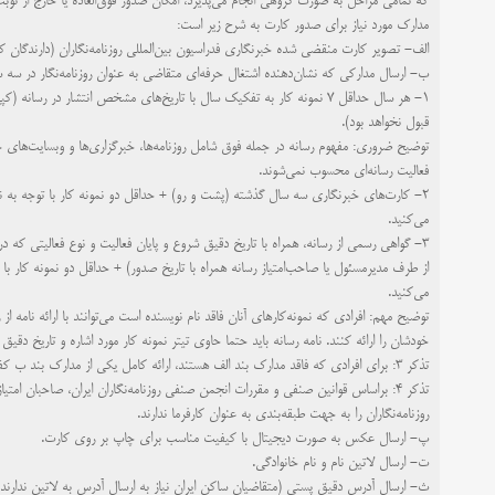
که تمامی مراحل به صورت گروهی انجام ‌می‌پذیرد، امکان صدور فوق‌العاده یا خارج از نوب
مدارک مورد نیاز برای صدور کارت به شرح زیر است:
الف-
تصویر کارت منقضی شده خبرنگاری فدراسیون بین‌المللی روزنامه‌نگاران (دارندگان ک
ب-
ارسال مدارکی که نشان‌دهنده اشتغال حرفه‌ای متقاضی به عنوان روزنامه‌نگار در سه 
۱-
هر سال حداقل ۷ نمونه کار به تفکیک سال با تاریخ‌های مشخص انتشار در 
قبول نخواهد بود).
توضیح ضروری:
مفهوم رسانه در جمله فوق شامل روزنامه‌ها، خبرگزاری‌ها و وبسایت‌های خ
فعالیت رسانه‌ای محسوب نمی‌شوند.
۲-
می‌کنید.
۳-
گواهی رسمی از رسانه، همراه با تاریخ دقیق شروع و پایان فعالیت و نوع فعالیتی که د
می‌کنید.
توضیح مهم:
افرادی که نمونه‌کارهای آنان فاقد نام نویسنده است می‌توانند با ارائه نامه 
خودشان را ارائه کنند. نامه رسانه باید حتما حاوی تیتر نمونه کار مورد اشاره و تاریخ دقیق ا
تذکر ۳:
برای افرادی که فاقد مدارک بند الف هستند، ارائه کامل یکی از مدارک بند ب کف
تذکر ۴:
براساس قوانین صنفی و مقررات انجمن صنفی روزنامه‌نگاران ایران، صاحبان امتیا
روزنامه‌نگاران را به جهت طبقه‌بندی به عنوان کارفرما ندارند.
پ-
ارسال عکس به صورت دیجیتال با کیفیت مناسب برای چاپ بر روی کارت.
ت-
ارسال لاتین نام و نام خانوادگی.
ث-
ارسال آدرس دقیق پستی (متقاضیان ساکن ایران نیاز به ارسال آدرس به لاتین ندارند و