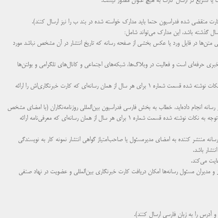
ت یا تسریع در ارسال کارت‌ به هیچ عنوان مقدور نیست.
ارت منقضی شده فدراسیون حتما باید مدارک خواسته شده در بند ب را نیز ارسال کنند).
سال گذشته باشد، این مدارک می‌تواند شامل:
رسانه (کپی متن‌ها در فایل ورد یا عکس بخشی از صفحه رسانه که تاریخ انتشار در آن مشخص نباشد مورد
بری حرفه‌ای است و فعالیت در وبلاگ‌ها، شبکه‌های اجتماعی و کانال‌های تلگرامی و بولتن‌ها
کارت‌های خبرنگاری سه سال گذشته (پشت و رو) + حداقل دو نمونه کار با توجه به نکات نوشته شده قسمت شماره ۱ برای هر سال از همان رسانه‌ای که کارت خبرنگاری‌اش را ارائه
ر رسانه انجام داده‌اید، خطاب به بخش فارسی فدراسیون بین‌المللی روزنامه‌نگاران (با امضای مشخص
از طرف مدیرمسئول یا صاحب‌امتیاز رسانه همراه با تاریخ صدور) + حداقل دو نمونه کار با توجه به نکات نوشته شده قسمت شماره ۱ برای هر سال از همان رسانه‌ای که معرفی‌نامه ارائه
از رسانه منتشر کننده به امضای مدیرمسئول یا صاحب‌امتیاز گواهی انتشار نمونه کار به نویسندگی
نتشار باشد.
ایت می‌کند.
ز و مدیران مسئول رسانه‌ها امکان دریافت کارت خبرنگاری بین‌المللی و عضویت در نهاد صنفی
 آدرس را به زبان فارسی ارسال کنند).