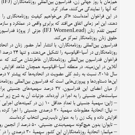
هم‌
که آنها را نمایندگی می‌کنند، صادر کرد.
در این فراخوان آمده‌است: «اگر می‌خواهیم کیفیتِ روزنامه‌نگاری را
دهند، این امر زمانی اتفاق می‌افتد که برابریِ واقعی در عملکرد و سازم
کمپین تقدّم زنان (IFJ WomenLead)
حقوق زنانِ روزنامه‌نگار تمرکز می‌کند.
روزنامه‌نگاری در آسیا-اقیانوسیه را تشکیل می‌دهند، و تنها ۲۴ درصد از مناصب در کمیته‌های اجرایی در اختیار آنهاست.
فراخوان فدراسیون بین‌المللی روزنامه‌نگاران خاطرنشان می‌کند که ع
آنلاین در این‌زمینه، در منطقه آسیا-اقیانوسیه همچنان شاهد افزایش
سال ۲۰۱۵، نسبت به رشدِ کلی عضویت در اتحادیه‌ها که پیشتر ۷ درصد بوده، به میزان ۲۰ درصد بیشتر شده‌است.
این‌ها دستاوردها و پیروزی‌هایی است که فدراسیون بین‌المللی روزنامه‌ن
سیاست‌های جنسیتی را به اجرا در آورده‌اند. جزئیات آن به شرح زیر اس
–
ژاپن
: سهمیۀ جنسیتی با تعدادِ حداقل ۱۰ زن در کمیته‌های اجرایی که در ۱۲ ماه آینده اجرا می‌شود.
–
نپال
: اتحادیۀ مطبوعات سهمیۀ ۳۰ درصدی جنسی
افزایش داده و یک زن را به عنوان نایب‌رئیس انتخاب کرده‌است.
–
تایوان
: بدون هیچ‌گونه سهمیه‌بندی جنسیتی، ۵۰ درصد از انجمن روزنامه‌نگارانِ این کشور زن هستند.
–
میانمار
: اتحادیۀ روزنامه‌نگاران این کشور سهمیۀ ۳۰ درصدی را در کمیته‌های خود را اجرا کرده‌است.