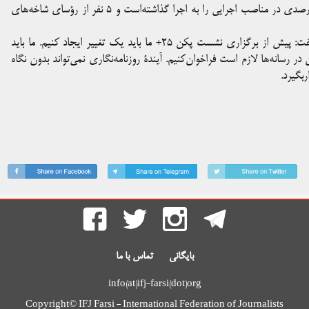
: فدراسیون مستقل روزنامه‌نگاران این کشور سهمیۀ ۳۰ درصدی در مناصب اجرایی را به اجرا گذاشته‌است و ۵ نفر از رؤسای شاخه‌های
فیلیپ لروث، رئیس فدراسیون بین‌المللی روزنامه‌نگاران، در این‌باره گفت: پیش از برگزاری نشست پکن ۲۵+ ما باید یک تغییر ایجاد کنیم. ما باید
ر رسانه‌ها لازم است فراخوان‌کنیم. آیندۀ روزنامه‌نگاری نمی‌تواند بدون نگاه
بگیرد.
بایگانی
تماس با ما
info(at)ifj-farsi(dot)org
Copyright© IFJ Farsi - International Federation of Journalists