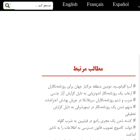
ی
Español
Français
English
مطالب مرتبط
# آسیا اقیانوسیه، دومین منطقه مرگبار جهان برای روزنامه‌نگاران
# ارعاب یک روزنامه‌نگار اندونزیایی به دلیل گزارش آزار جنسی
# ضرب و شتم روزنامه‌نگاران سریلانکا در جریان پوشش اعتراضات
# متهم شدن یک روزنامه‌نگار در تیمورشرقی به دلیل گزارش
تحقیقی
# کشته شدن یک مجری رادیو در فیلیپین به ضرب گلوله
# دولت کامبوج تصویب قانون دسترسی به اطلاعات را به تاخیر
انداخت