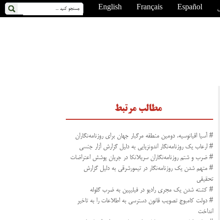
ی
Español
Français
English
مطالب مرتبط
# آسیا اقیانوسیه، دومین منطقه مرگبار جهان برای روزنامه‌نگاران
# ارعاب یک روزنامه‌نگار اندونزیایی به دلیل گزارش آزار جنسی
# ضرب و شتم روزنامه‌نگاران سریلانکا در جریان پوشش اعتراضات
# متهم شدن یک روزنامه‌نگار در تیمورشرقی به دلیل گزارش
تحقیقی
# کشته شدن یک مجری رادیو در فیلیپین به ضرب گلوله
# دولت کامبوج تصویب قانون دسترسی به اطلاعات را به تاخیر
انداخت