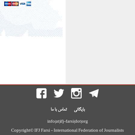
بایگانی
تماس با ما
info(at)ifj-farsi(dot)org
Copyright© IFJ Farsi - International Federation of Journalists