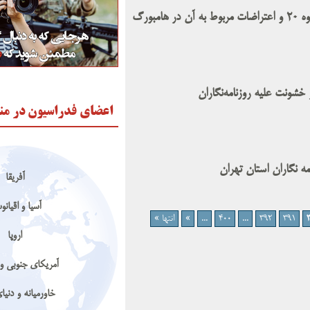
بورگ
 خشونت علیه روزنامه‌نگاران
اعضای فدراسیون در من
مه نگاران استان تهران
آفریقا
آسیا و اقیانو
391
392
...
400
...
»
انتها »
اروپا
آمریکای جنوبی و 
خاورمیانه و دنی