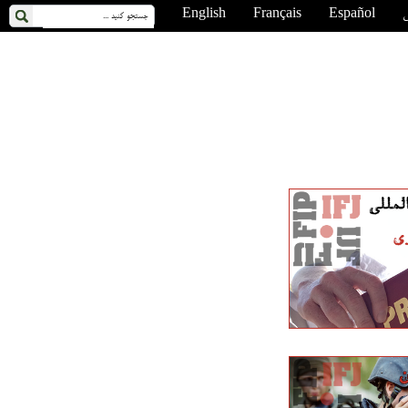
ی
Español
Français
English