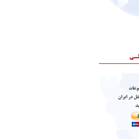
لـی
وعات
قل در ایران
د