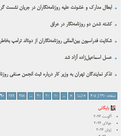
ابطال مدارک و خشونت علیه روزنامه‌نگاران در جریان نشست گروه ۲۰ و اعتراضات مربوط به آن در هام
کشته شدن دو روزنامه‌نگار در عراق
شکایت فدراسیون بین‌المللی روزنامه‌نگاران از دونالد ترامپ بخاطر
عسل اسماعیل‌زاده آزاد شد
تذکر نمایندگان تهران به وزیر کار درباره ثبت انجمن صنفی روزنا
صفحه 390 از 405
« ابتدا
«
...
10
20
30
...
388
389
390
آگوست 2026
جولای 2026
ژوئن 2026