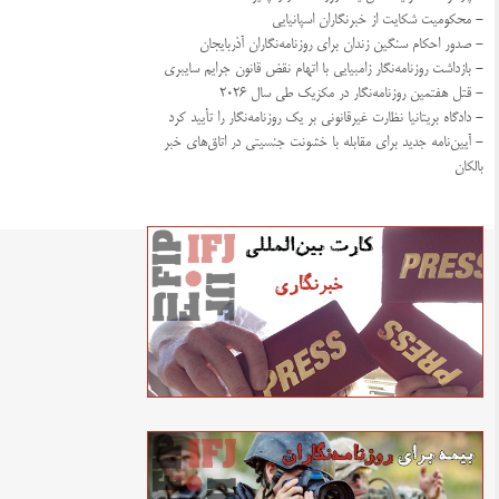
- محکومیت شکایت از خبرنگاران اسپانیایی
- صدور احکام سنگین زندان برای روزنامه‌نگاران آذربایجان
- بازداشت روزنامه‌نگار زامبیایی با اتهام نقض قانون جرایم سایبری
- قتل هفتمین روزنامه‌نگار در مکزیک طی سال ۲۰۲۶
- دادگاه بریتانیا نظارت غیرقانونی بر یک روزنامه‌نگار را تأیید کرد
- آیین‌نامه جدید برای مقابله با خشونت جنسیتی در اتاق‌های خبر
بالکان