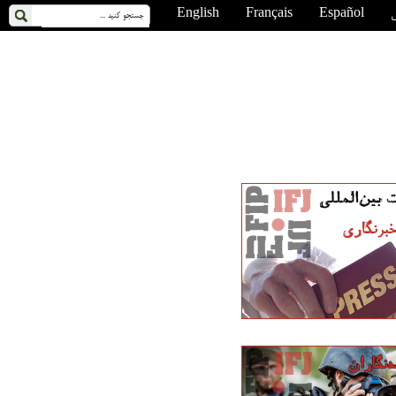
ی
Español
Français
English