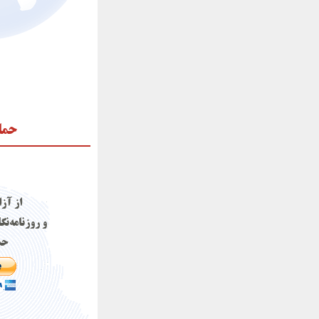
حما
از آز
و روزنامه‌نگ
حم