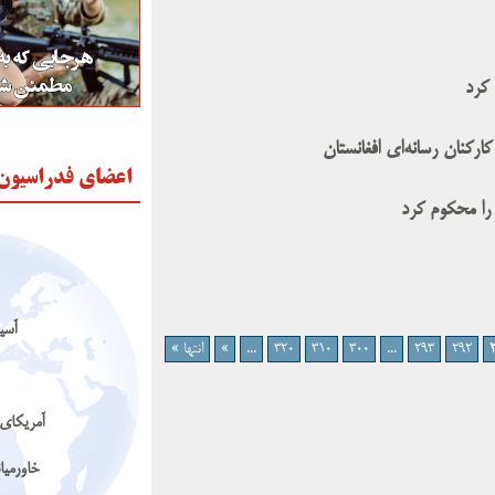
 کرد
ارکنان رسانه‌‌ای افغانستان
اعضای فدراسیون
ن را محکوم کرد
آسیا
292
293
...
300
310
320
...
»
انتها »
آمریکای 
خاورمیا