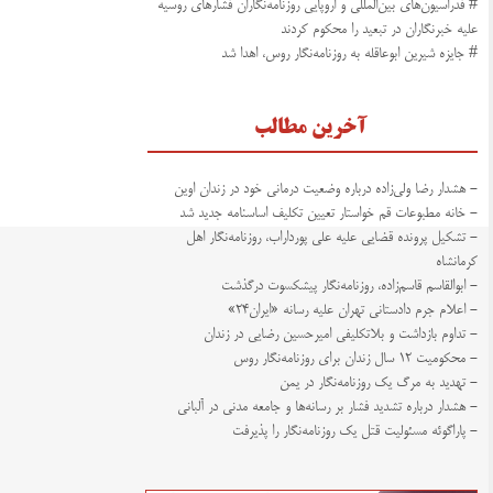
# فدراسیون‌های بین‌المللی و اروپایی روزنامه‌نگاران فشارهای روسیه
علیه خبرنگاران در تبعید را محکوم کردند
# جایزه شیرین ابوعاقله به روزنامه‌نگار روس، اهدا شد
آخرین مطالب
- هشدار رضا ولی‌زاده درباره وضعیت درمانی خود در زندان اوین
- خانه مطبوعات قم خواستار تعیین تکلیف اساسنامه جدید شد
- تشکیل پرونده قضایی علیه علی پورداراب، روزنامه‌نگار اهل
کرمانشاه
- ابوالقاسم قاسم‌زاده، روزنامه‌نگار پیشکسوت درگذشت
- اعلام جرم دادستانی تهران علیه رسانه «ایران۲۴»
- تداوم بازداشت و بلاتکلیفی امیرحسین رضایی در زندان
- محکومیت ۱۲ سال زندان برای روزنامه‌نگار روس
- تهدید به مرگ یک روزنامه‌نگار در یمن
- هشدار درباره تشدید فشار بر رسانه‌ها و جامعه مدنی در آلبانی
- پاراگوئه مسئولیت قتل یک روزنامه‌نگار را پذیرفت