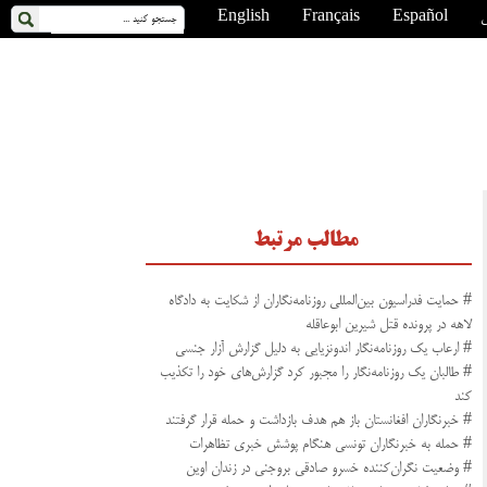
ی
Español
Français
English
مطالب مرتبط
# حمایت فدراسیون بین‌المللی روزنامه‌نگاران از شکایت به دادگاه
لاهه در پرونده قتل شیرین ابوعاقله
# ارعاب یک روزنامه‌نگار اندونزیایی به دلیل گزارش آزار جنسی
# طالبان یک روزنامه‌نگار را مجبور کرد گزارش‌های‌ خود را تکذیب
کند
# خبرنگاران افغانستان باز هم هدف بازداشت و حمله قرار گرفتند
# حمله به خبرنگاران تونسی هنگام پوشش خبری تظاهرات
# وضعیت نگران‌کننده خسرو صادقی بروجنی در زندان اوین