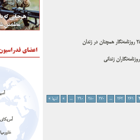
اعضای فدراسیون
نامه‌نگاران زندانی
آسیا
261
262
...
270
280
290
...
»
انتها »
آمریکای 
خاورمیا