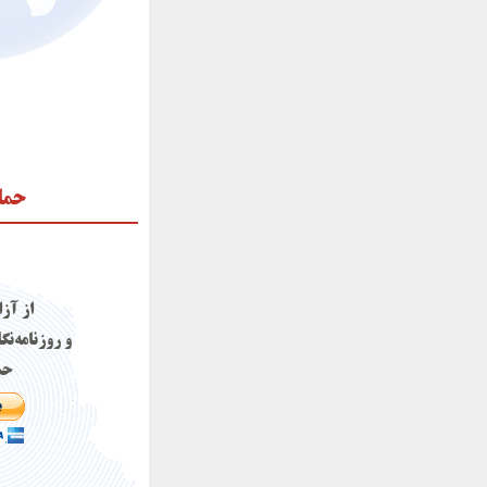
حما
از آز
و روزنامه‌نگ
حم