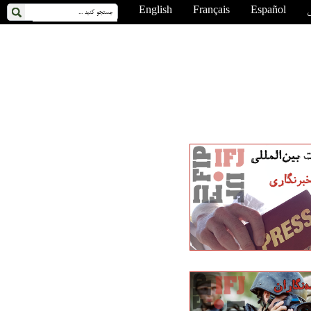
ی
Español
Français
English