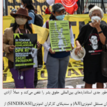
ور جدی استانداردهای بین‌المللی حقوق بشر را نقض می‌کند و عملاً آزادی
فدراسیون بین‌المللی روزنامه‌نگاران(IFJ) همراه با اتحادیه روزنامه‌نگاران مستقل اندونزی(AJI) و سندیکای کارگران اندونزی(SINDIKASI) از