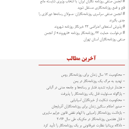
# انجمن صنفى روزنامه نگاران ایران: با انتخاب وزیرى شایسته مانع
قلع و قمع روزنامه‌نگاری مستقل شوید
# انجمن صنفی سراسری روزنامه‌نگاران: مسولان رسانه‌ها دورکاری را
جدی بگیرند
# پذیرش استعفای اعتراضی ۲۲ خبرنگار روزنامه شهروند
# درخواست حمایت ۳۳ روزنامه‌نگار روزنامه «شهروند» از انجمن
صنفی روزنامه‌نگاران استان تهران
آخرین مطالب
- محکومیت ۱۲ سال زندان برای روزنامه‌نگار روس
- تهدید به مرگ یک روزنامه‌نگار در یمن
- هشدار درباره تشدید فشار بر رسانه‌ها و جامعه مدنی در آلبانی
- پاراگوئه مسئولیت قتل یک روزنامه‌نگار را پذیرفت
- محکومیت شکایت از خبرنگاران اسپانیایی
- صدور احکام سنگین زندان برای روزنامه‌نگاران آذربایجان
- بازداشت روزنامه‌نگار زامبیایی با اتهام نقض قانون جرایم سایبری
- قتل هفتمین روزنامه‌نگار در مکزیک طی سال ۲۰۲۶
- دادگاه بریتانیا نظارت غیرقانونی بر یک روزنامه‌نگار را تأیید کرد