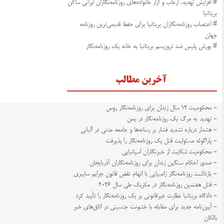
# افزایش تهدید، ارعاب و آزار خانواده‌های روزنامه‌نگاران ایرانی ساکن
بریتانیا
# اعتصاب روزنامه‌نگاران بریتانیا برای حفظ قدیمی‌ترین روزنامه
جهان
# یورش پلیس ضد تروریسم بریتانیا به خانه یک روزنامه‌نگار
آخرین مطالب
- محکومیت ۱۲ سال زندان برای روزنامه‌نگار روس
- تهدید به مرگ یک روزنامه‌نگار در یمن
- هشدار درباره تشدید فشار بر رسانه‌ها و جامعه مدنی در آلبانی
- پاراگوئه مسئولیت قتل یک روزنامه‌نگار را پذیرفت
- محکومیت شکایت از خبرنگاران اسپانیایی
- صدور احکام سنگین زندان برای روزنامه‌نگاران آذربایجان
- بازداشت روزنامه‌نگار زامبیایی با اتهام نقض قانون جرایم سایبری
- قتل هفتمین روزنامه‌نگار در مکزیک طی سال ۲۰۲۶
- دادگاه بریتانیا نظارت غیرقانونی بر یک روزنامه‌نگار را تأیید کرد
- آیین‌نامه جدید برای مقابله با خشونت جنسیتی در اتاق‌های خبر
بالکان