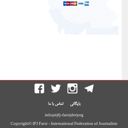
بایگانی
تماس با ما
info(at)ifj-farsi(dot)org
Copyright© IFJ Farsi - International Federation of Journalists