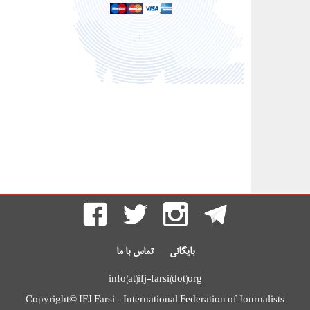
بایگانی
تماس با ما
info(at)ifj-farsi(dot)org
Copyright© IFJ Farsi - International Federation of Journalists