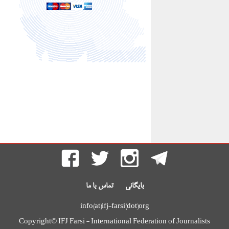
بایگانی
تماس با ما
info(at)ifj-farsi(dot)org
Copyright© IFJ Farsi - International Federation of Journalists