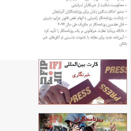
- محکومیت شکایت از خبرنگاران اسپانیایی
- صدور احکام سنگین زندان برای روزنامه‌نگاران آذربایجان
- بازداشت روزنامه‌نگار زامبیایی با اتهام نقض قانون جرایم سایبری
- قتل هفتمین روزنامه‌نگار در مکزیک طی سال ۲۰۲۶
- دادگاه بریتانیا نظارت غیرقانونی بر یک روزنامه‌نگار را تأیید کرد
- آیین‌نامه جدید برای مقابله با خشونت جنسیتی در اتاق‌های خبر
بالکان