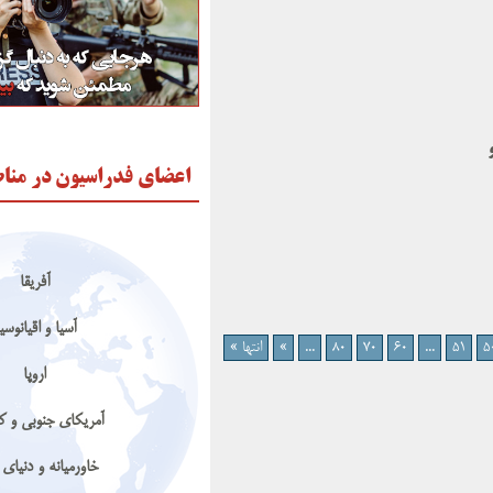
اعضای فدراسیون در منا
آفریقا
آسیا و اقیانوسی
5
51
...
60
70
80
...
»
انتها »
اروپا
آمریکای جنوبی و کا
خاورمیانه و دنیای