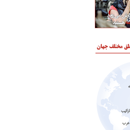
طق مختلف جهان
ه
رائیب
 عرب