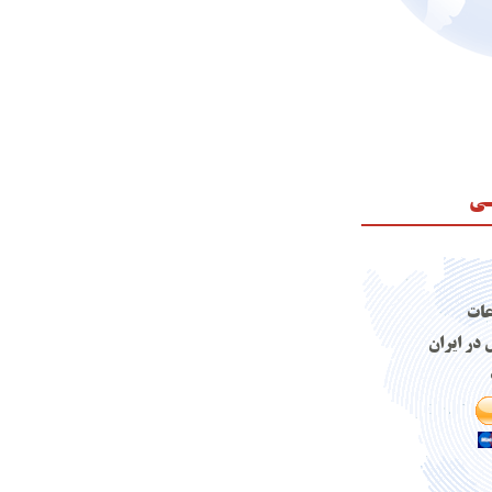
ـی
عات
 در ایران