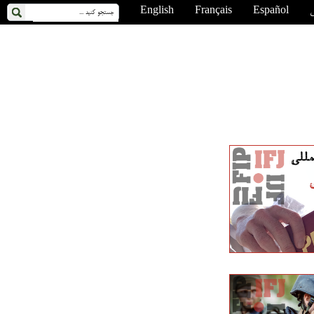
ی
Español
Français
English