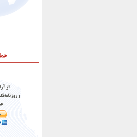
حما
از آز
و روزنامه‌نگ
حم