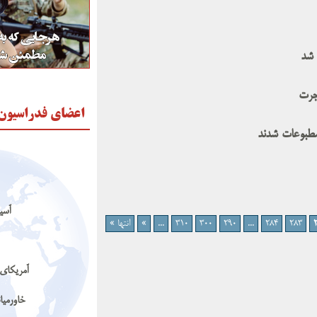
 شد
جرت
اعضای فدراسیون
 مطبوعات شدند
آسیا
283
284
...
290
300
310
...
»
انتها »
آمریکای 
خاورمیا