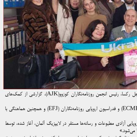
در آستانه اولین سالگرد تهاجم روسیه به اوکراین در ۲۴ فوریه، خماجل رکسا، رئیس انجمن روزنامه‌نگاران کوزوو(AJK)، گزارشی از کمک‌های
این کمک‌ها با همکاری مرکز اروپایی آزادی مطبوعات و رسانه‌ها(ECMPF) و فدراسیون اروپایی روزنامه‌نگاران (EFJ) و همچنین هماهنگی با
روپایی آزادی مطبوعات و رسانه‌ها مستقر در لایپزیگ آلمان، آغاز شده، توسط
 می‌شود.»