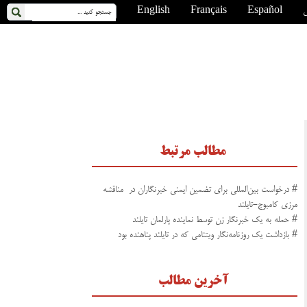
ی
Español
Français
English
مطالب مرتبط
# درخواست بین‌المللی برای تضمین ایمنی خبرنگاران در مناقشه
مرزی کامبوج-تایلند
# حمله به یک خبرنگار زن توسط نماینده پارلمان تایلند
# بازداشت یک روزنامه‌نگار ویتنامی که در تایلند پناهنده بود
آخرین مطالب