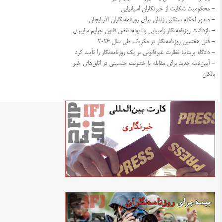
- محکومیت شکایت از خبرنگاران اسپانیایی
- صدور احکام سنگین زندان برای روزنامه‌نگاران آذربایجان
- بازداشت روزنامه‌نگار زامبیایی با اتهام نقض قانون جرایم سایبری
- قتل هفتمین روزنامه‌نگار در مکزیک طی سال ۲۰۲۶
- دادگاه بریتانیا نظارت غیرقانونی بر یک روزنامه‌نگار را تأیید کرد
- آیین‌نامه جدید برای مقابله با خشونت جنسیتی در اتاق‌های خبر
بالکان