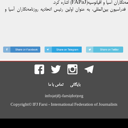
و اقیانوسیه(FAPaJ) اشاره کرد.
 دبیرکل اتحادیه روزنامه‌نگاران هند(IJU) و معاون فدراسیون بین‌المللی، به عنوان اولین رئیس اتحادیه روزنامه‌نگاران آسیا و
بایگانی
تماس با ما
info(at)ifj-farsi(dot)org
Copyright© IFJ Farsi - International Federation of Journalists