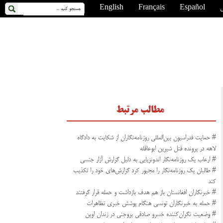
ی
Español
Français
English
مطالب مرتبط
# حمایت فدراسیون بین‌المللی روزنامه‌نگاران از شکایت به دادگاه
لاهه در پرونده قتل شیرین ابوعاقله
# ارعاب یک روزنامه‌نگار اندونزیایی به دلیل گزارش آزار جنسی
# طالبان یک روزنامه‌نگار را مجبور کرد گزارش‌های‌ خود را تکذیب
کند
# خبرنگاران افغانستان باز هم هدف بازداشت و حمله قرار گرفتند
# حمله به خبرنگاران تونسی هنگام پوشش خبری تظاهرات
# وضعیت نگران‌کننده خسرو صادقی بروجنی در زندان اوین