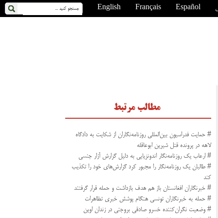
ی
Español
Français
English
مطالب مرتبط
# حمایت فدراسیون بین‌المللی روزنامه‌نگاران از شکایت به دادگاه
لاهه در پرونده قتل شیرین ابوعاقله
# ارعاب یک روزنامه‌نگار اندونزیایی به دلیل گزارش آزار جنسی
# طالبان یک روزنامه‌نگار را مجبور کرد گزارش‌های‌ خود را تکذیب
کند
# خبرنگاران افغانستان باز هم هدف بازداشت و حمله قرار گرفتند
# حمله به خبرنگاران تونسی هنگام پوشش خبری تظاهرات
# وضعیت نگران‌کننده خسرو صادقی بروجنی در زندان اوین