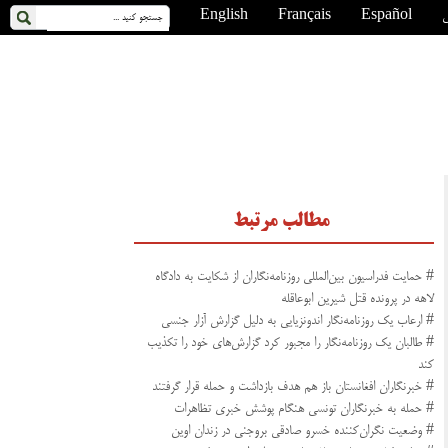
ی
Español
Français
English
مطالب مرتبط
# حمایت فدراسیون بین‌المللی روزنامه‌نگاران از شکایت به دادگاه
لاهه در پرونده قتل شیرین ابوعاقله
# ارعاب یک روزنامه‌نگار اندونزیایی به دلیل گزارش آزار جنسی
# طالبان یک روزنامه‌نگار را مجبور کرد گزارش‌های‌ خود را تکذیب
کند
# خبرنگاران افغانستان باز هم هدف بازداشت و حمله قرار گرفتند
# حمله به خبرنگاران تونسی هنگام پوشش خبری تظاهرات
# وضعیت نگران‌کننده خسرو صادقی بروجنی در زندان اوین