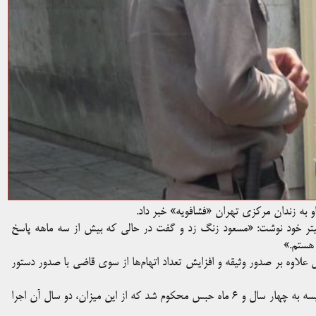
ل او به زندان مرکزی تهران «فشافویه» خبر داد.
یتر خود نوشت: «مسعود زنگ زد و گفت در حالی که بیش از سه ماهه پاسخ
 هستم.»
علاوه بر صدور وثیقه و افزایش تعداد اتهام‌ها از سوی قاضی با صدور دستور
او روز یکشنبه ۱۲ خردادماه،‌ در دادگاه تجدید نظر به ریاست قاضی مقیسه به چهار سال و ۶ ماه حبس محکوم شد که از این میزان،‌ دو سال آن اجرا