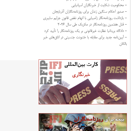
- محکومیت شکایت از خبرنگاران اسپانیایی
- صدور احکام سنگین زندان برای روزنامه‌نگاران آذربایجان
- بازداشت روزنامه‌نگار زامبیایی با اتهام نقض قانون جرایم سایبری
- قتل هفتمین روزنامه‌نگار در مکزیک طی سال ۲۰۲۶
- دادگاه بریتانیا نظارت غیرقانونی بر یک روزنامه‌نگار را تأیید کرد
- آیین‌نامه جدید برای مقابله با خشونت جنسیتی در اتاق‌های خبر
بالکان