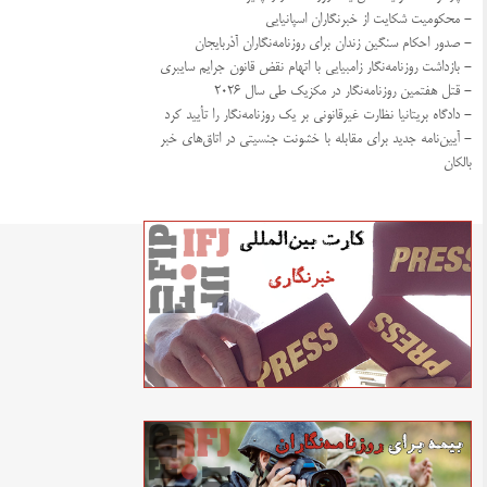
- محکومیت شکایت از خبرنگاران اسپانیایی
- صدور احکام سنگین زندان برای روزنامه‌نگاران آذربایجان
- بازداشت روزنامه‌نگار زامبیایی با اتهام نقض قانون جرایم سایبری
- قتل هفتمین روزنامه‌نگار در مکزیک طی سال ۲۰۲۶
- دادگاه بریتانیا نظارت غیرقانونی بر یک روزنامه‌نگار را تأیید کرد
- آیین‌نامه جدید برای مقابله با خشونت جنسیتی در اتاق‌های خبر
بالکان