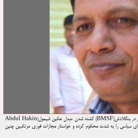
فدراسیون بین‌المللی روزنامه‌نگاران(IFJ) و انجمن عضو این فدراسیون در بنگلادش(BMSF) کشته شدن عبدل هکین شیمول(Abdul Hakin
ری‌های سیاسی را به شدت محکوم کرده و خواستار مجازات فوری مرتکبین چنین