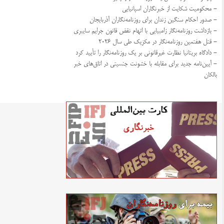
- محکومیت شکایت از خبرنگاران اسپانیایی
- صدور احکام سنگین زندان برای روزنامه‌نگاران آذربایجان
- بازداشت روزنامه‌نگار زامبیایی با اتهام نقض قانون جرایم سایبری
- قتل هفتمین روزنامه‌نگار در مکزیک طی سال ۲۰۲۶
- دادگاه بریتانیا نظارت غیرقانونی بر یک روزنامه‌نگار را تأیید کرد
- آیین‌نامه جدید برای مقابله با خشونت جنسیتی در اتاق‌های خبر
بالکان