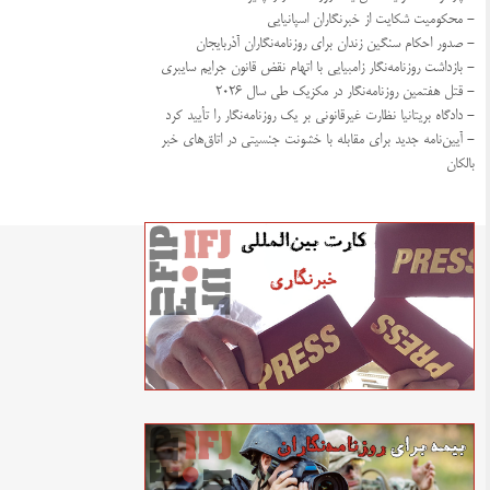
- محکومیت شکایت از خبرنگاران اسپانیایی
- صدور احکام سنگین زندان برای روزنامه‌نگاران آذربایجان
- بازداشت روزنامه‌نگار زامبیایی با اتهام نقض قانون جرایم سایبری
- قتل هفتمین روزنامه‌نگار در مکزیک طی سال ۲۰۲۶
- دادگاه بریتانیا نظارت غیرقانونی بر یک روزنامه‌نگار را تأیید کرد
- آیین‌نامه جدید برای مقابله با خشونت جنسیتی در اتاق‌های خبر
بالکان