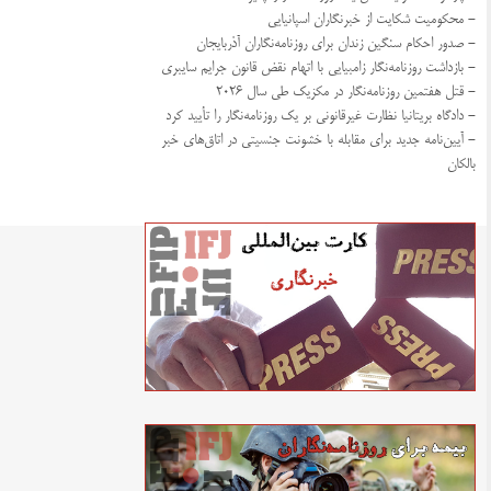
- محکومیت شکایت از خبرنگاران اسپانیایی
- صدور احکام سنگین زندان برای روزنامه‌نگاران آذربایجان
- بازداشت روزنامه‌نگار زامبیایی با اتهام نقض قانون جرایم سایبری
- قتل هفتمین روزنامه‌نگار در مکزیک طی سال ۲۰۲۶
- دادگاه بریتانیا نظارت غیرقانونی بر یک روزنامه‌نگار را تأیید کرد
- آیین‌نامه جدید برای مقابله با خشونت جنسیتی در اتاق‌های خبر
بالکان