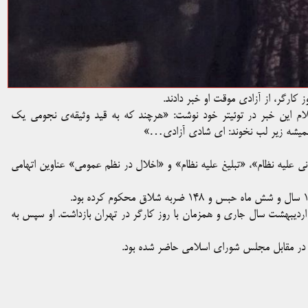
 کارگر، از آزادی موقت او خبر دادند.
ا اعلام این خبر در توئیتر خود نوشت: «هرچند که به قید وثیقه‌ی نجومی یک
ا نمیشه زیر لب نخوند: ای شادی آزادی…»
انی علیه نظام»،‌ «تبلیغ علیه نظام» و «اخلال در نظم عمومی» عناوین اتهامی
رضیه امیری، روزنامه‌نگار روزنامه شرق، در تجمع روز چهارشنبه ۱۱ اردیبهشت سال جاری و همزمان با روز کارگر در تهران بازداشت. او سپس‌ به
در مقابل مجلس شورای اسلامی حاضر شده بود.