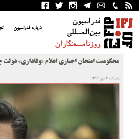
درباره فدراسیون
انج
محکومیت امتحان اجباری اعلام «وفاداری» دولت چین
پنجشنبه ۴ مهر ۱۳۹۸