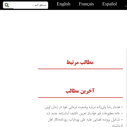
ی
Español
Français
English
مطالب مرتبط
آخرین مطالب
- هشدار رضا ولی‌زاده درباره وضعیت درمانی خود در زندان اوین
- خانه مطبوعات قم خواستار تعیین تکلیف اساسنامه جدید شد
- تشکیل پرونده قضایی علیه علی پورداراب، روزنامه‌نگار اهل
کرمانشاه