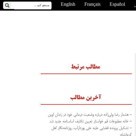
ی
Español
Français
English
مطالب مرتبط
آخرین مطالب
- هشدار رضا ولی‌زاده درباره وضعیت درمانی خود در زندان اوین
- خانه مطبوعات قم خواستار تعیین تکلیف اساسنامه جدید شد
- تشکیل پرونده قضایی علیه علی پورداراب، روزنامه‌نگار اهل
کرمانشاه