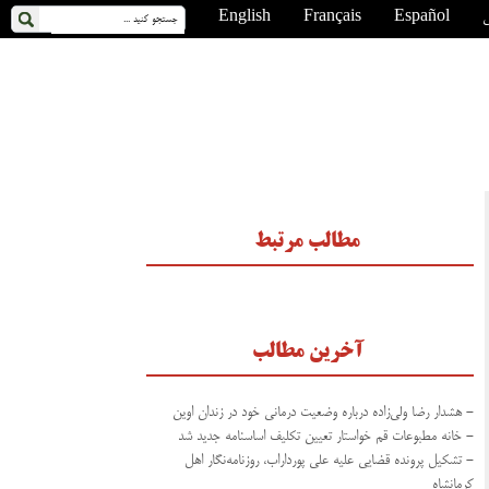
ی
Español
Français
English
مطالب مرتبط
آخرین مطالب
- هشدار رضا ولی‌زاده درباره وضعیت درمانی خود در زندان اوین
- خانه مطبوعات قم خواستار تعیین تکلیف اساسنامه جدید شد
- تشکیل پرونده قضایی علیه علی پورداراب، روزنامه‌نگار اهل
کرمانشاه