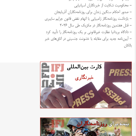
- محکومیت شکایت از خبرنگاران اسپانیایی
- صدور احکام سنگین زندان برای روزنامه‌نگاران آذربایجان
- بازداشت روزنامه‌نگار زامبیایی با اتهام نقض قانون جرایم سایبری
- قتل هفتمین روزنامه‌نگار در مکزیک طی سال ۲۰۲۶
- دادگاه بریتانیا نظارت غیرقانونی بر یک روزنامه‌نگار را تأیید کرد
- آیین‌نامه جدید برای مقابله با خشونت جنسیتی در اتاق‌های خبر
بالکان