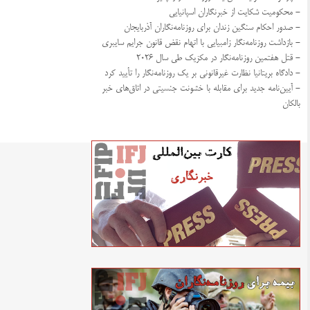
- محکومیت شکایت از خبرنگاران اسپانیایی
- صدور احکام سنگین زندان برای روزنامه‌نگاران آذربایجان
- بازداشت روزنامه‌نگار زامبیایی با اتهام نقض قانون جرایم سایبری
- قتل هفتمین روزنامه‌نگار در مکزیک طی سال ۲۰۲۶
- دادگاه بریتانیا نظارت غیرقانونی بر یک روزنامه‌نگار را تأیید کرد
- آیین‌نامه جدید برای مقابله با خشونت جنسیتی در اتاق‌های خبر
بالکان