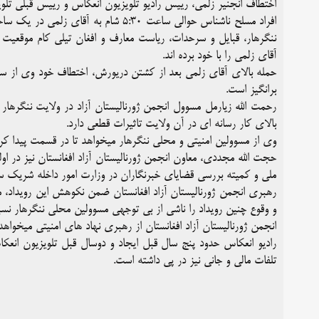
اختطاف انجنیر زلمی،‌ رییس رادیو تلویزیون انعکاس و رییس قبلی تلویز
افراد مسلح ناشناس حوالی ساعت ۵:۳۰ شا
ننگرهار، قبایل و سرحدات،‌ ریاست معارف و افغان تیلی کام موقعیت
آقای زلمی را با خود برده اند.
حمله بالای آقای زلمی بعد از کشتن دریورش، اختطاف خود وی از سا
برانگیز است.
رحمت الله زیارمل مسوول انجمن ژورنالیستان آزاد در ولایت ننگرها
بالای کار رسانه ای در آن ولایت تاثیرات قطعی دارد.
وی از مسوولین امنیتی و محلی ننگرهار میخواهد تا در قسمت پیدا ک
حجت الله مجددی، معاون انجمن ژورنالیستان آزاد افغانستان نیز در او
ملی و کمیته بررسی قضایای خبرنگاران در وزارت امور داخله شریک س
رهبری انجمن ژورنالیستان آزاد افغانستان ضمن نکوهش این رویداد،‌ م
و وقوع چنین رویداد را ناشی از بی توجهی مسوولین محلی ننگرهار نسبت
انجمن ژورنالیستان آزاد افغانستان از رهبری نهاد های امنیتی میخواهد
رادیو انعکاس حدود پنج سال قبل ایجاد و دوسال قبل تلویزیون انعکا
تلفات مالی و جانی نیز در پی داشته است.