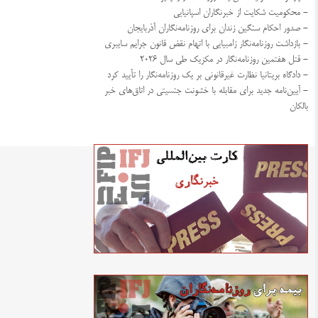
- محکومیت شکایت از خبرنگاران اسپانیایی
- صدور احکام سنگین زندان برای روزنامه‌نگاران آذربایجان
- بازداشت روزنامه‌نگار زامبیایی با اتهام نقض قانون جرایم سایبری
- قتل هفتمین روزنامه‌نگار در مکزیک طی سال ۲۰۲۶
- دادگاه بریتانیا نظارت غیرقانونی بر یک روزنامه‌نگار را تأیید کرد
- آیین‌نامه جدید برای مقابله با خشونت جنسیتی در اتاق‌های خبر
بالکان