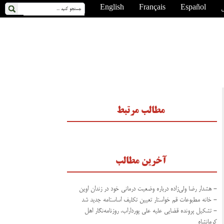
ی
Español
Français
English
مطالب مرتبط
آخرین مطالب
- هشدار رضا ولی‌زاده درباره وضعیت درمانی خود در زندان اوین
- خانه مطبوعات قم خواستار تعیین تکلیف اساسنامه جدید شد
- تشکیل پرونده قضایی علیه علی پورداراب، روزنامه‌نگار اهل
کرمانشاه