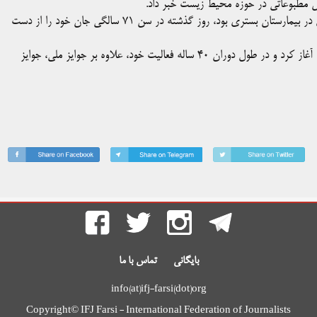
مطبوعاتی در حوزه محیط زیست خبر داد.
بر اساس این خبر، آقای کوچک‌پور که چندی پیش بر اثر سکته مغزی در بیمارستان بستری بود، روز گذشته در سن ۷۱ سالگی جان خود را از دست
وی از سال ۱۳۶۲ فعالیت حرفه‌ای خود را بعنوان عکاس محیط زیست آغاز کرد و در طول دوران ۴۰ ساله فعالیت خود، علاوه بر جوایز ملی، جوایز
بایگانی
تماس با ما
info(at)ifj-farsi(dot)org
Copyright© IFJ Farsi - International Federation of Journalists