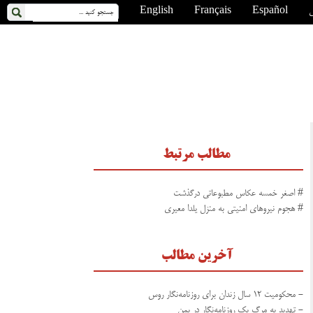
ی
Español
Français
English
مطالب مرتبط
# اصغر خمسه عکاس مطبوعاتی درگذشت
# هجوم نیروهای امنیتی به منزل یلدا معیری
آخرین مطالب
- محکومیت ۱۲ سال زندان برای روزنامه‌نگار روس
- تهدید به مرگ یک روزنامه‌نگار در یمن